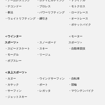
・アームレスリング
・ボディビルディング
・トライアル
・テコンドー
・プロレス
・モトクロス
・拳法
・パワーリフティング
・ロードレース
・ウェイトリフティング
・綱引き
・オートレース
・ポケットバイク
＜ウインター
＜モーター
スポーツ＞
・スノーボード
スポーツ＞
・スピードスケート
・スキー
・自動車競技
・モーグル
・リージュ
・ボブスレー
＜水上スポーツ＞
・カヌー
・ウインドサーフィン
・自転車
・カヤック
・ボート
・競輪
・サーフィン
・レガッタ
・マウンテンバイク
・ジェットスキー