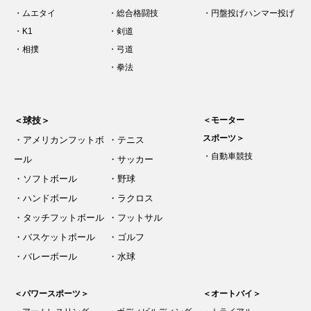
・ムエタイ
・総合格闘技
・円盤投げハンマー投げ
・K1
・剣道
・相撲
・弓道
・拳法
＜球技＞
＜モーター
スポーツ＞
・アメリカンフットボ
・テニス
・自動車競技
ール
・サッカー
・ソフトボール
・野球
・ハンドボール
・ラクロス
・タッチフットボール
・フットサル
・バスケットボール
・ゴルフ
・バレーボール
・水球
＜パワースポーツ＞
＜オートバイ＞