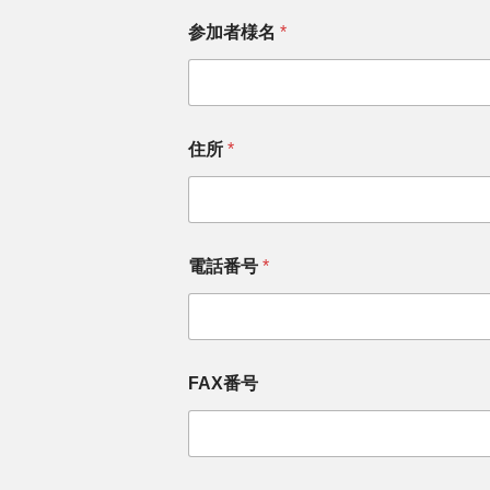
貴
参加者様名
*
医
院
名
貴
医
院
住所
*
名
コ
メ
ン
ト
ま
電話番号
*
た
は
メ
ッ
セ
FAX番号
ー
ジ