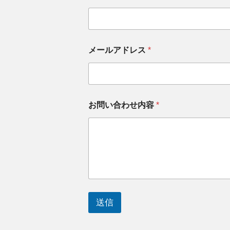
ご
メールアドレス
*
住
所
お
問
い
合
お問い合わせ内容
*
わ
せ
内
容
メ
ー
ル
ア
ド
レ
送信
ス