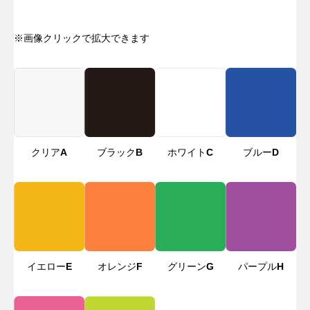
※画像クリックで拡大できます
クリア
A
ブラック
B
ホワイト
C
ブルー
D
イエロー
E
オレンジ
F
グリーン
G
パープル
H