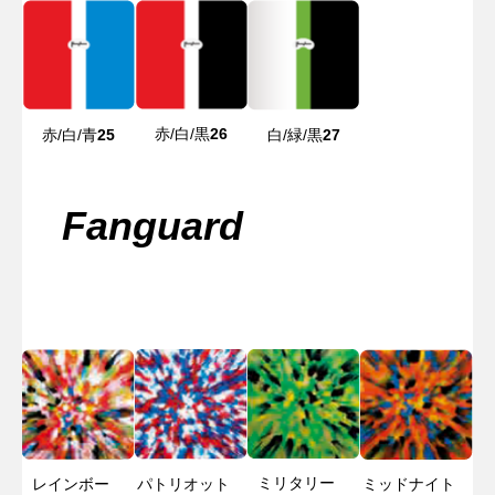
赤/白/黒
26
赤/白/青
25
白/緑/黒
27
Fanguard
ミリタリー
レインボー
パトリオット
ミッドナイト