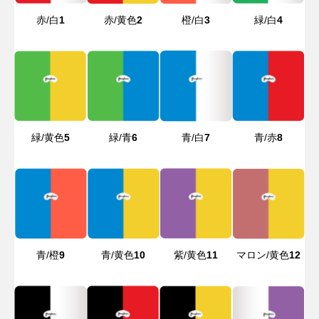
赤/白
1
赤/黄色
2
橙/白
3
緑/白
4
緑/黄色
5
緑/青
6
青/白
7
青/赤
8
青/橙
9
青/黄色
10
紫/黄色
11
マロン/黄色
12