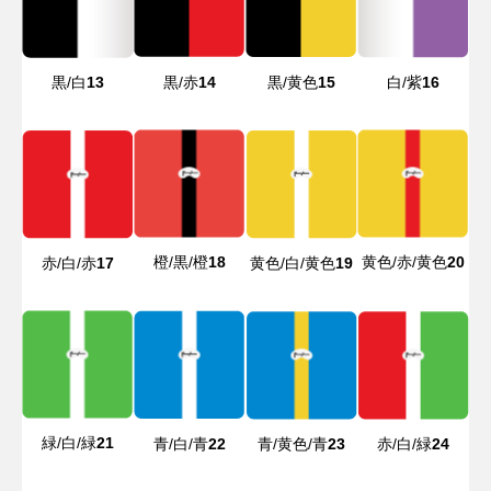
黒/白
13
黒/赤
14
黒/黄色
15
白/紫
16
橙/黒/橙
18
黄色/赤/黄色
20
赤/白/赤
17
黄色/白/黄色
19
緑/白/緑
21
青/白/青
22
青/黄色/青
23
赤/白/緑
24