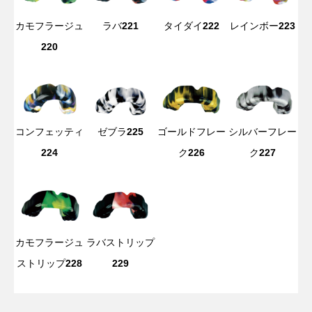
カモフラージュ
ラバ
221
タイダイ
222
レインボー
223
220
コンフェッティ
ゼブラ
225
ゴールドフレー
シルバーフレー
224
ク
226
ク
227
カモフラージュ
ラバストリップ
ストリップ
228
229